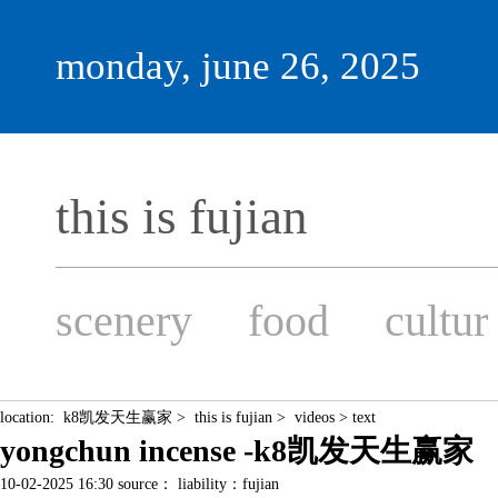
monday, june 26, 2025
this is fujian
scenery
food
cultur
location:
k8凯发天生赢家
>
this is fujian
>
videos
> text
yongchun incense -k8凯发天生赢家
10-02-2025 16:30 source： liability：fujian