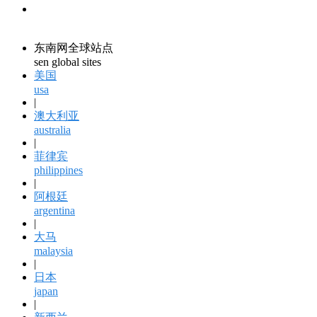
领馆资讯
consular information
东南网全球站点
sen global sites
美国
usa
|
澳大利亚
australia
|
菲律宾
philippines
|
阿根廷
argentina
|
大马
malaysia
|
日本
japan
|