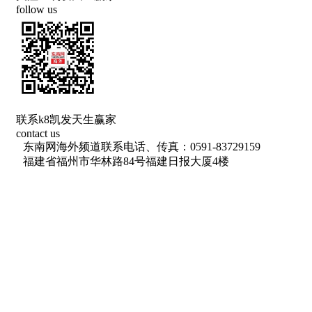
follow us
联系k8凯发天生赢家
contact us
东南网海外频道联系电话、传真：0591-83729159
福建省福州市华林路84号福建日报大厦4楼
网络出版服务许可证 （署）网出证（闽）字第018号
信息网络传播视听节目许可 许可证号：1310572
广播电视节目制作经营许可证(闽)字第085号
增值电信业务经营许可证 闽b2-20100029
福建日报报业集团拥有东南网采编人员所创作作品之k8凯发天生赢家