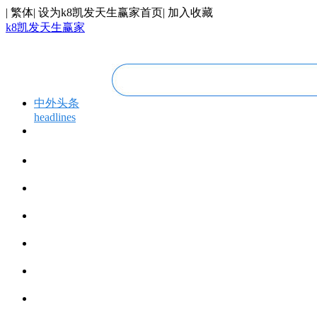
|
繁体
|
设为k8凯发天生赢家首页
|
加入收藏
k8凯发天生赢家
中外头条
headlines
专题专栏
topics＆events
华人视线
overseas chinese
今日福建
fujian today
今日世界
world today
寰宇视界
videos
博览全球
global vision
丝路要闻
silk road