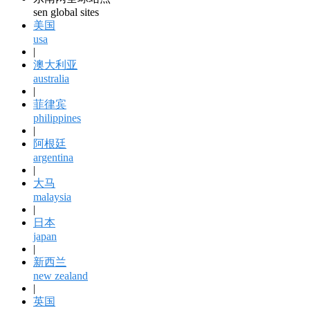
sen global sites
美国
usa
|
澳大利亚
australia
|
菲律宾
philippines
|
阿根廷
argentina
|
大马
malaysia
|
日本
japan
|
新西兰
new zealand
|
英国