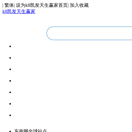
|
繁体
|
设为k8凯发天生赢家首页
|
加入收藏
k8凯发天生赢家
华人视线
overseas chinese
今日福建
fujian today
今日世界
world today
寰宇视界
videos
博览全球
global vision
丝路要闻
silk road
领馆资讯
consular information
东南网全球站点