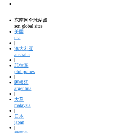
领馆资讯
consular information
东南网全球站点
sen global sites
美国
usa
|
澳大利亚
australia
|
菲律宾
philippines
|
阿根廷
argentina
|
大马
malaysia
|
日本
japan
|