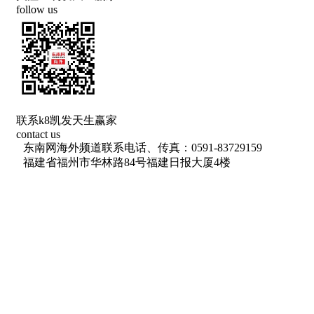
follow us
联系k8凯发天生赢家
contact us
东南网海外频道联系电话、传真：0591-83729159
福建省福州市华林路84号福建日报大厦4楼
网络出版服务许可证 （署）网出证（闽）字第018号
信息网络传播视听节目许可 许可证号：1310572
广播电视节目制作经营许可证(闽)字第085号
增值电信业务经营许可证 闽b2-20100029
福建日报报业集团拥有东南网采编人员所创作作品之k8凯发天生赢家