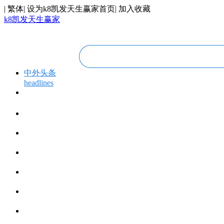
|
繁体
|
设为k8凯发天生赢家首页
|
加入收藏
k8凯发天生赢家
中外头条
headlines
专题专栏
topics＆events
华人视线
overseas chinese
今日福建
fujian today
今日世界
world today
寰宇视界
videos
博览全球
global vision
丝路要闻
silk road