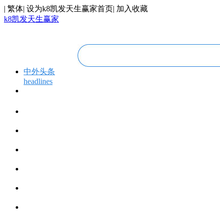
|
繁体
|
设为k8凯发天生赢家首页
|
加入收藏
k8凯发天生赢家
中外头条
headlines
专题专栏
topics＆events
华人视线
overseas chinese
今日福建
fujian today
今日世界
world today
寰宇视界
videos
博览全球
global vision
丝路要闻
silk road