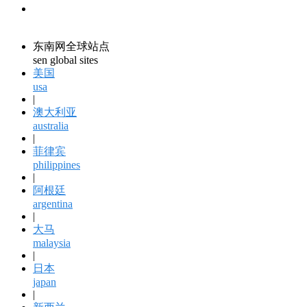
领馆资讯
consular information
东南网全球站点
sen global sites
美国
usa
|
澳大利亚
australia
|
菲律宾
philippines
|
阿根廷
argentina
|
大马
malaysia
|
日本
japan
|