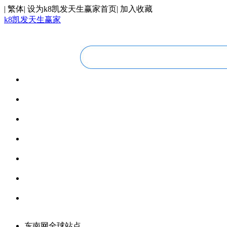
|
繁体
|
设为k8凯发天生赢家首页
|
加入收藏
k8凯发天生赢家
华人视线
overseas chinese
今日福建
fujian today
今日世界
world today
寰宇视界
videos
博览全球
global vision
丝路要闻
silk road
领馆资讯
consular information
东南网全球站点