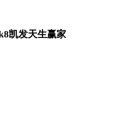
k8凯发天生赢家