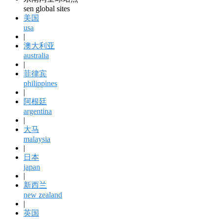
sen global sites
美国
usa
|
澳大利亚
australia
|
菲律宾
philippines
|
阿根廷
argentina
|
大马
malaysia
|
日本
japan
|
新西兰
new zealand
|
英国