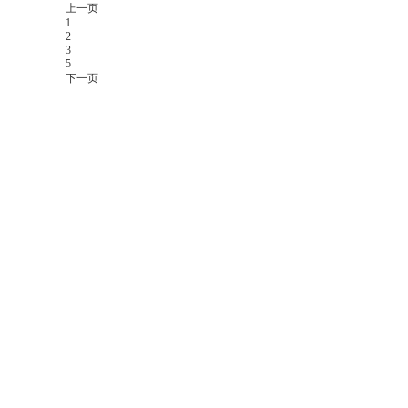
上一页
1
2
3
5
下一页
东南网全球站点
k8凯发天生赢家
fjsen global sites
media
东南网美国站
东南网澳大利亚站
东南网香港站
东南网菲律宾站
东南网阿根廷站
东南网马来西亚站
东南网日本站
东南网新西兰站