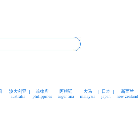
今日福建
今日世界
寰宇视界
博览全球
丝路
ujian today
world today
videos
global vision
silk r
国
|
澳大利亚
|
菲律宾
|
阿根廷
|
大马
|
日本
|
新西兰
a
australia
philippines
argentina
malaysia
japan
new zealand