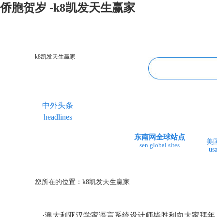
侨胞贺岁 -k8凯发天生赢家
k8凯发天生赢家
中外头条
专题专栏
华人视线
headlines
topics＆events
overseas chinese
f
东南网全球站点
美
sen global sites
us
您所在的位置：
k8凯发天生赢家
·
澳大利亚汉学家语言系统设计师毕胜利向大家拜年