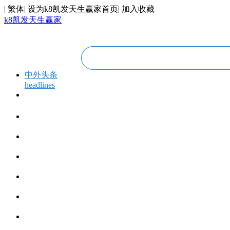
|
繁体
|
设为k8凯发天生赢家首页
|
加入收藏
k8凯发天生赢家
中外头条
headlines
专题专栏
topics＆events
华人视线
overseas chinese
今日福建
fujian today
今日世界
world today
寰宇视界
videos
博览全球
global vision
丝路要闻
silk road