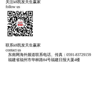
关注k8凯发天生赢家
follow us
联系k8凯发天生赢家
contact us
东南网海外频道联系电话、传真：0591-83729159
福建省福州市华林路84号福建日报大厦4楼
网络出版服务许可证 （署）网出证（闽）字第018号
信息网络传播视听节目许可 许可证号：1310572
广播电视节目制作经营许可证(闽)字第085号
增值电信业务经营许可证 闽b2-20100029