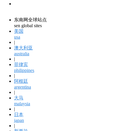
领馆资讯
consular information
东南网全球站点
sen global sites
美国
usa
|
澳大利亚
australia
|
菲律宾
philippines
|
阿根廷
argentina
|
大马
malaysia
|
日本
japan
|