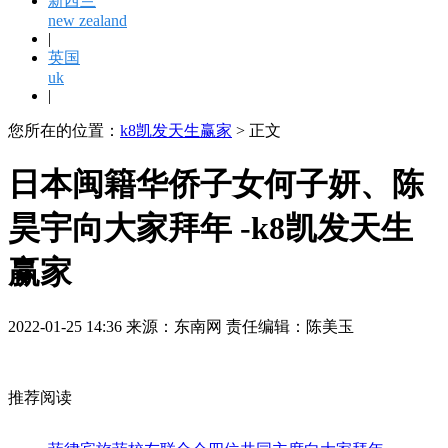
新西兰
new zealand
|
英国
uk
|
您所在的位置：
k8凯发天生赢家
> 正文
日本闽籍华侨子女何子妍、陈
昊宇向大家拜年 -k8凯发天生
赢家
2022-01-25 14:36 来源：东南网 责任编辑：陈美玉
推荐阅读