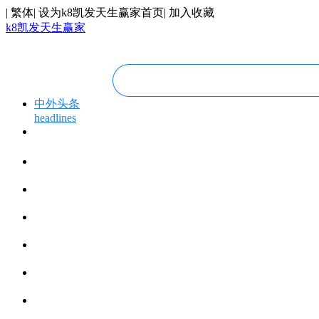
|
繁体
|
设为k8凯发天生赢家首页
|
加入收藏
k8凯发天生赢家
中外头条
headlines
专题专栏
topics＆events
华人视线
overseas chinese
今日福建
fujian today
今日世界
world today
寰宇视界
videos
博览全球
global vision
丝路要闻
silk road