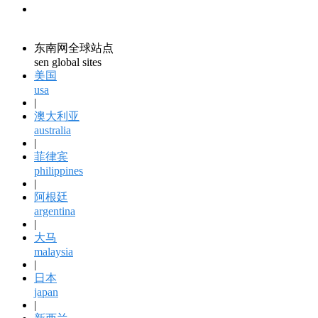
领馆资讯
consular information
东南网全球站点
sen global sites
美国
usa
|
澳大利亚
australia
|
菲律宾
philippines
|
阿根廷
argentina
|
大马
malaysia
|
日本
japan
|