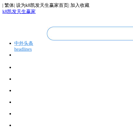
|
繁体
|
设为k8凯发天生赢家首页
|
加入收藏
k8凯发天生赢家
中外头条
headlines
专题专栏
topics＆events
华人视线
overseas chinese
今日福建
fujian today
今日世界
world today
寰宇视界
videos
博览全球
global vision
丝路要闻
silk road