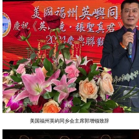
美国福州英屿同乡会主席郭增镪致辞