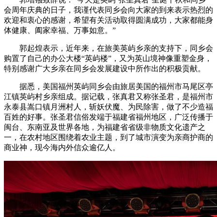
会周年庆典的日子，我谨代表同乡会向大家的到来表示热烈的
欢迎和衷心的感谢，希望有关活动取得圆满成功，大家都能身
体健康、阖家幸福、万事如意。”
郭起煌表示，近年来，在旅美英屿乡亲的支持下，同乡会
购置了自己的办公大楼“英屿楼”，又为英山境神像重塑金身，
特别感谢广大乡亲在同乡会发展建设中所作出的积极贡献。
据悉，美国福州英屿同乡会由旅居美国的福州市马尾区亭
江镇英屿村乡亲组成。据记载，张真君又称张圣君，是福州市
永泰县嵩口镇月洲村人，斩妖伏魔、为民除害，做了不少造福
百姓的好事。张圣君信俗发端于福建省福州地区，广泛传播于
闽台、东南亚及世界各地，为福建省省级非物质文化遗产之
一，在农村地区围绕着农业主题，到了城市演变为亲商护商的
商业神，现今海内外信众逾亿人。