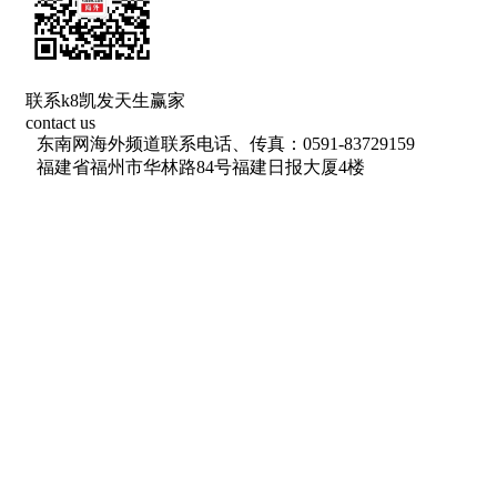
联系k8凯发天生赢家
contact us
东南网海外频道联系电话、传真：0591-83729159
福建省福州市华林路84号福建日报大厦4楼
网络出版服务许可证 （署）网出证（闽）字第018号
信息网络传播视听节目许可 许可证号：1310572
广播电视节目制作经营许可证(闽)字第085号
增值电信业务经营许可证 闽b2-20100029
福建日报报业集团拥有东南网采编人员所创作作品之k8凯发天生赢家
的版权，
未经报业集团书面授权，不得转载、摘编或以其他方式使用和传播