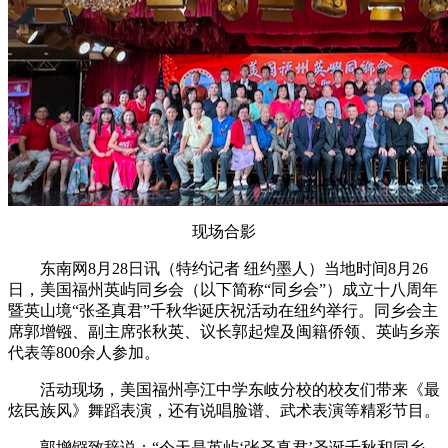
现场合影
东南网8月28日讯（特约记者 纽约墨人）当地时间8月26
日，美国福州英屿同乡会（以下简称“同乡会”）成立十八周年
暨英山境“张圣真君”千秋华诞庆祝活动在纽约举行。同乡会主
席郭增镪、副主席张秋英、议长郭起煌及闽籍侨领、英屿乡亲
代表等800余人参加。
活动现场，美国福州亭江中学东岐分校的校友们带来《最
炫民族风》舞蹈表演，还有说唱脸谱、武术表演等精彩节目。
郭增镪致辞说：“今天是英屿‘张圣真君’圣诞千秋和同乡