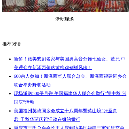
活动现场
推荐阅读
新鲜！旅美戏剧名家与美国男高音分饰七仙女、董允 中
美观众在新泽西领略黄梅戏别样风味！
600余人参加！新泽西华人联合总会、新泽西福建同乡会
联合举办野餐活动
现场派送500份月饼 美国福建华人联合会举行“迎中秋 贺
国庆”活动
美国福州英屿同乡会成立十八周年暨英山境“张圣真
君”千秋华诞庆祝活动在纽约举行
重庆市王氏总会会长王人庆到访美国福建王审知研究会