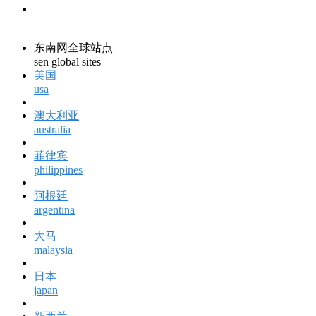
领馆资讯
consular information
东南网全球站点
sen global sites
美国
usa
|
澳大利亚
australia
|
菲律宾
philippines
|
阿根廷
argentina
|
大马
malaysia
|
日本
japan
|