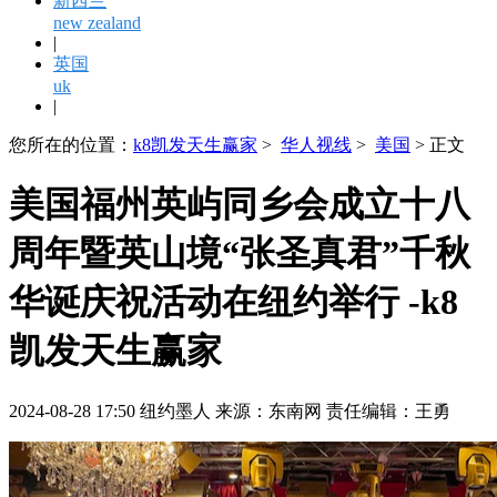
新西兰
new zealand
|
英国
uk
|
您所在的位置：
k8凯发天生赢家
>
华人视线
>
美国
> 正文
美国福州英屿同乡会成立十八
周年暨英山境“张圣真君”千秋
华诞庆祝活动在纽约举行 -k8
凯发天生赢家
2024-08-28 17:50 纽约墨人 来源：东南网 责任编辑：王勇