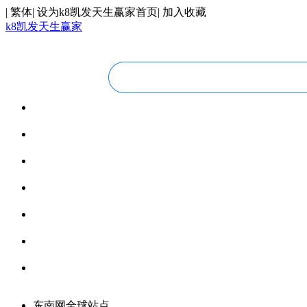
|
繁体
|
设为k8凯发天生赢家首页
|
加入收藏
k8凯发天生赢家
华人视线
overseas chinese
今日福建
fujian today
今日世界
world today
寰宇视界
videos
博览全球
global vision
丝路要闻
silk road
领馆资讯
consular information
东南网全球站点