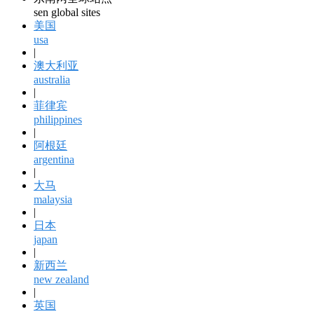
sen global sites
美国
usa
|
澳大利亚
australia
|
菲律宾
philippines
|
阿根廷
argentina
|
大马
malaysia
|
日本
japan
|
新西兰
new zealand
|
英国