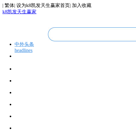
|
繁体
|
设为k8凯发天生赢家首页
|
加入收藏
k8凯发天生赢家
中外头条
headlines
专题专栏
topics＆events
华人视线
overseas chinese
今日福建
fujian today
今日世界
world today
寰宇视界
videos
博览全球
global vision
丝路要闻
silk road