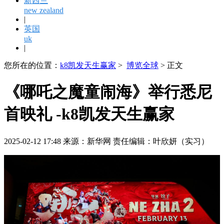
新西兰
new zealand
|
英国
uk
|
您所在的位置：
k8凯发天生赢家
>
博览全球
> 正文
《哪吒之魔童闹海》举行悉尼
首映礼 -k8凯发天生赢家
2025-02-12 17:48 来源：新华网 责任编辑：叶欣妍（实习）