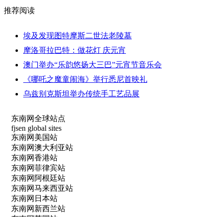
推荐阅读
埃及发现图特摩斯二世法老陵墓
摩洛哥拉巴特：做花灯 庆元宵
澳门举办“乐韵悠扬大三巴”元宵节音乐会
《哪吒之魔童闹海》举行悉尼首映礼
乌兹别克斯坦举办传统手工艺品展
东南网全球站点
fjsen global sites
东南网美国站
东南网澳大利亚站
东南网香港站
东南网菲律宾站
东南网阿根廷站
东南网马来西亚站
东南网日本站
东南网新西兰站