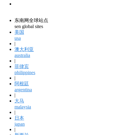
领馆资讯
consular information
东南网全球站点
sen global sites
美国
usa
|
澳大利亚
australia
|
菲律宾
philippines
|
阿根廷
argentina
|
大马
malaysia
|
日本
japan
|