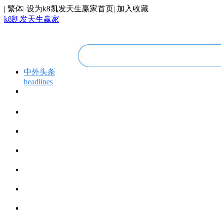
|
繁体
|
设为k8凯发天生赢家首页
|
加入收藏
k8凯发天生赢家
中外头条
headlines
专题专栏
topics＆events
华人视线
overseas chinese
今日福建
fujian today
今日世界
world today
寰宇视界
videos
博览全球
global vision
丝路要闻
silk road