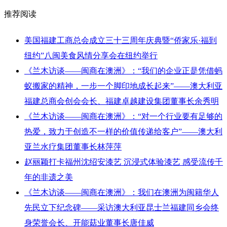
推荐阅读
美国福建工商总会成立三十三周年庆典暨“侨家乐·福到
纽约”八闽美食风情分享会在纽约举行
《兰木访谈——闽商在澳洲》：“我们的企业正是凭借蚂
蚁搬家的精神，一步一个脚印地成长起来”——澳大利亚
福建总商会创会会长、福建卓越建设集团董事长余秀明
《兰木访谈——闽商在澳洲》：“对一个行业要有足够的
热爱，致力于创造不一样的价值传递给客户”——澳大利
亚兰水疗集团董事长林萍萍
赵丽颖打卡福州沈绍安漆艺 沉浸式体验漆艺 感受流传千
年的非遗之美
《兰木访谈——闽商在澳洲》：我们在澳洲为闽籍华人
先民立下纪念碑——采访澳大利亚昆士兰福建同乡会终
身荣誉会长、开能菇业董事长唐佳威