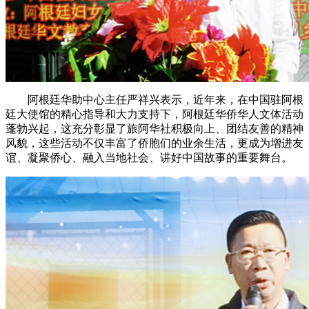
阿根廷华助中心主任严祥兴表示，近年来，在中国驻阿根
廷大使馆的精心指导和大力支持下，阿根廷华侨华人文体活动
蓬勃兴起，这充分彰显了旅阿华社积极向上、团结友善的精神
风貌，这些活动不仅丰富了侨胞们的业余生活，更成为增进友
谊、凝聚侨心、融入当地社会、讲好中国故事的重要舞台。