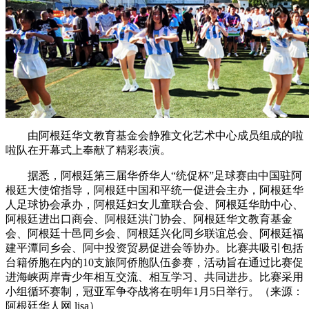
由阿根廷华文教育基金会静雅文化艺术中心成员组成的啦
啦队在开幕式上奉献了精彩表演。
据悉，阿根廷第三届华侨华人“统促杯”足球赛由中国驻阿
根廷大使馆指导，阿根廷中国和平统一促进会主办，阿根廷华
人足球协会承办，阿根廷妇女儿童联合会、阿根廷华助中心、
阿根廷进出口商会、阿根廷洪门协会、阿根廷华文教育基金
会、阿根廷十邑同乡会、阿根廷兴化同乡联谊总会、阿根廷福
建平潭同乡会、阿中投资贸易促进会等协办。比赛共吸引包括
台籍侨胞在内的10支旅阿侨胞队伍参赛，活动旨在通过比赛促
进海峡两岸青少年相互交流、相互学习、共同进步。比赛采用
小组循环赛制，冠亚军争夺战将在明年1月5日举行。（来源：
阿根廷华人网 lisa）