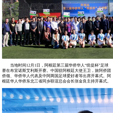
当地时间12月1日，阿根廷第三届华侨华人“统促杯”足球
赛在布宜诺斯艾利斯开赛。中国驻阿根廷大使王卫，旅阿侨团
侨领、华侨华人代表及中阿两国足球爱好者等出席开幕式。阿
根廷华人华侨东北三省同乡联谊总会会长张金良主持开幕式。