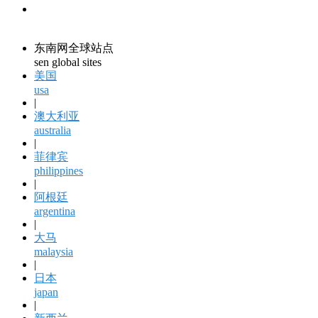
领馆资讯
consular information
东南网全球站点
sen global sites
美国
usa
|
澳大利亚
australia
|
菲律宾
philippines
|
阿根廷
argentina
|
大马
malaysia
|
日本
japan
|