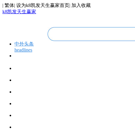
|
繁体
|
设为k8凯发天生赢家首页
|
加入收藏
k8凯发天生赢家
中外头条
headlines
专题专栏
topics＆events
华人视线
overseas chinese
今日福建
fujian today
今日世界
world today
寰宇视界
videos
博览全球
global vision
丝路要闻
silk road