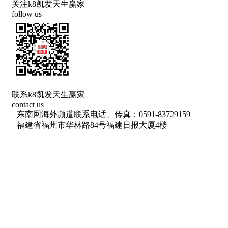
关注k8凯发天生赢家
follow us
联系k8凯发天生赢家
contact us
东南网海外频道联系电话、传真：0591-83729159
福建省福州市华林路84号福建日报大厦4楼
网络出版服务许可证 （署）网出证（闽）字第018号
信息网络传播视听节目许可 许可证号：1310572
广播电视节目制作经营许可证(闽)字第085号
增值电信业务经营许可证 闽b2-20100029