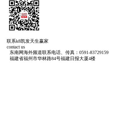
联系k8凯发天生赢家
contact us
东南网海外频道联系电话、传真：0591-83729159
福建省福州市华林路84号福建日报大厦4楼
网络出版服务许可证 （署）网出证（闽）字第018号
信息网络传播视听节目许可 许可证号：1310572
广播电视节目制作经营许可证(闽)字第085号
增值电信业务经营许可证 闽b2-20100029
福建日报报业集团拥有东南网采编人员所创作作品之k8凯发天生赢家
的版权，