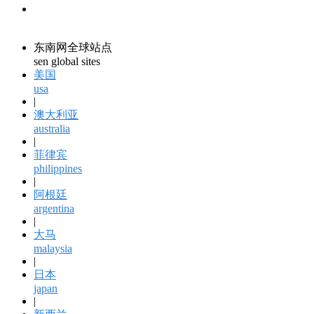
领馆资讯
consular information
东南网全球站点
sen global sites
美国
usa
|
澳大利亚
australia
|
菲律宾
philippines
|
阿根廷
argentina
|
大马
malaysia
|
日本
japan
|