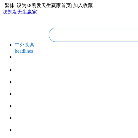
|
繁体
|
设为k8凯发天生赢家首页
|
加入收藏
k8凯发天生赢家
中外头条
headlines
专题专栏
topics＆events
华人视线
overseas chinese
今日福建
fujian today
今日世界
world today
寰宇视界
videos
博览全球
global vision
丝路要闻
silk road