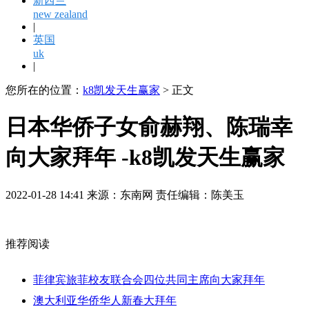
新西兰
new zealand
|
英国
uk
|
您所在的位置：
k8凯发天生赢家
> 正文
日本华侨子女俞赫翔、陈瑞幸
向大家拜年 -k8凯发天生赢家
2022-01-28 14:41 来源：东南网 责任编辑：陈美玉
推荐阅读
菲律宾旅菲校友联合会四位共同主席向大家拜年
澳大利亚华侨华人新春大拜年