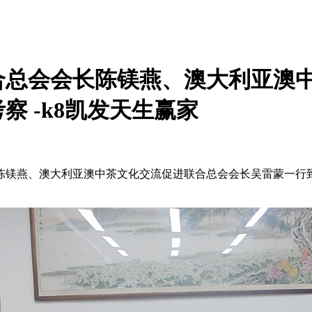
合总会会长陈镁燕、澳大利亚澳
 -k8凯发天生赢家
陈镁燕、澳大利亚澳中茶文化交流促进联合总会
会长
吴雷蒙一行