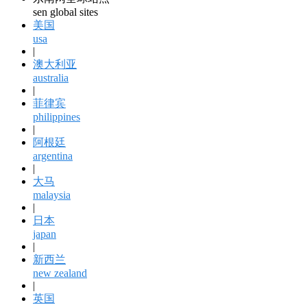
sen global sites
美国
usa
|
澳大利亚
australia
|
菲律宾
philippines
|
阿根廷
argentina
|
大马
malaysia
|
日本
japan
|
新西兰
new zealand
|
英国