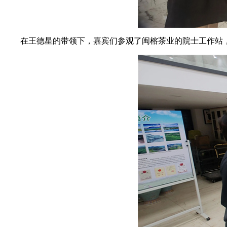
在
王德星
的带领下，嘉宾们参观了闽榕茶业的院士工作站