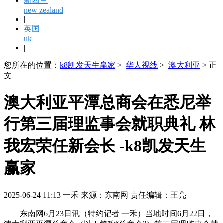
新西兰
new zealand
|
英国
uk
|
您所在的位置：
k8凯发天生赢家
>
华人视线
>
澳大利亚
> 正
文
澳大利亚平潭总商会在悉尼举
行第三届理监事会就职典礼 林
我宏荣任新会长 -k8凯发天生
赢家
2025-06-24 11:13 一禾 来源：东南网 责任编辑：王亮
东南网6月23日讯（特约记者 一禾）当地时间6月22日，