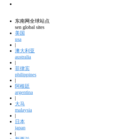
领馆资讯
consular information
东南网全球站点
sen global sites
美国
usa
|
澳大利亚
australia
|
菲律宾
philippines
|
阿根廷
argentina
|
大马
malaysia
|
日本
japan
|