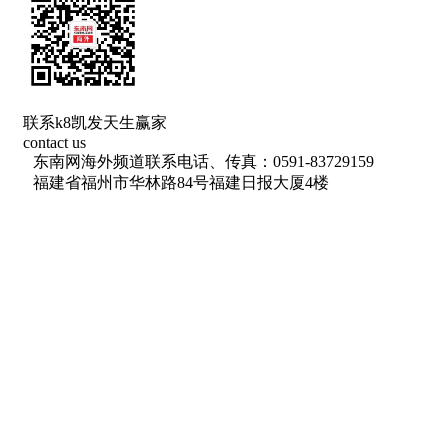
联系k8凯发天生赢家
contact us
东南网海外频道联系电话、传真：0591-83729159
福建省福州市华林路84号福建日报大厦4楼
网络出版服务许可证 （署）网出证（闽）字第018号
信息网络传播视听节目许可 许可证号：1310572
广播电视节目制作经营许可证(闽)字第085号
增值电信业务经营许可证 闽b2-20100029
福建日报报业集团拥有东南网采编人员所创作作品之k8凯发天生赢家
的版权，