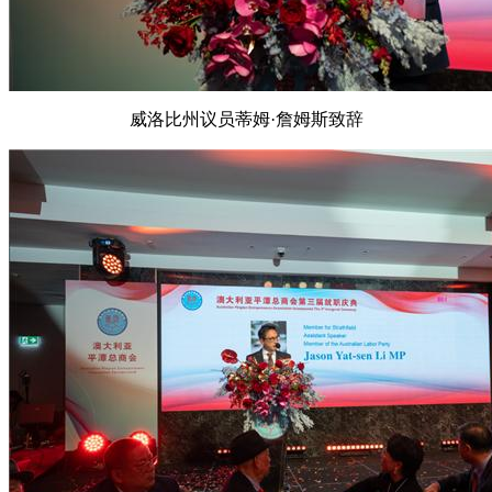
威洛比州议员蒂姆·詹姆斯致辞