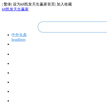
|
繁体
|
设为k8凯发天生赢家首页
|
加入收藏
k8凯发天生赢家
中外头条
headlines
专题专栏
topics＆events
华人视线
overseas chinese
今日福建
fujian today
今日世界
world today
寰宇视界
videos
博览全球
global vision
丝路要闻
silk road