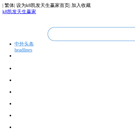
|
繁体
|
设为k8凯发天生赢家首页
|
加入收藏
k8凯发天生赢家
中外头条
headlines
专题专栏
topics＆events
华人视线
overseas chinese
今日福建
fujian today
今日世界
world today
寰宇视界
videos
博览全球
global vision
丝路要闻
silk road