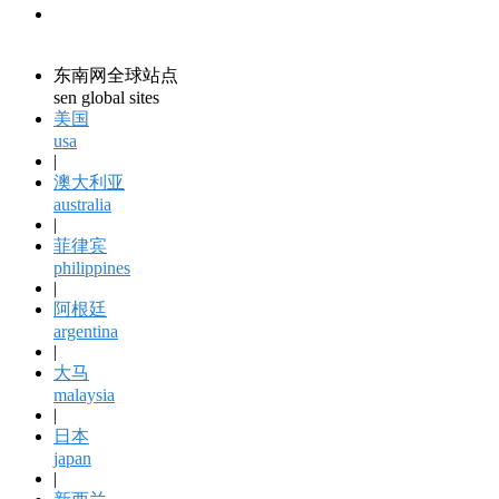
领馆资讯
consular information
东南网全球站点
sen global sites
美国
usa
|
澳大利亚
australia
|
菲律宾
philippines
|
阿根廷
argentina
|
大马
malaysia
|
日本
japan
|