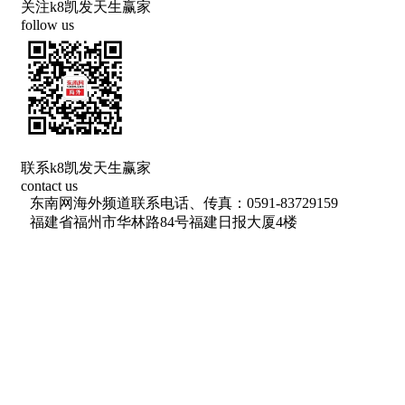
关注k8凯发天生赢家
follow us
联系k8凯发天生赢家
contact us
东南网海外频道联系电话、传真：0591-83729159
福建省福州市华林路84号福建日报大厦4楼
网络出版服务许可证 （署）网出证（闽）字第018号
信息网络传播视听节目许可 许可证号：1310572
广播电视节目制作经营许可证(闽)字第085号
增值电信业务经营许可证 闽b2-20100029