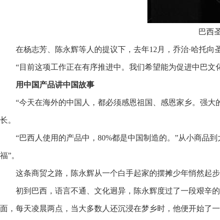
巴西圣
在杨志芳、陈永辉等人的提议下，去年12月，乔治·哈托
“目前这项工作正在有序推进中。我们希望能为促进中巴文
用中国产品讲中国故事
“今天在海外的中国人，都必须感恩祖国、感恩家乡。强大
长。
“巴西人使用的产品中，80%都是中国制造的。”从小商品
福”。
这条商贸之路，陈永辉从一个白手起家的摆摊少年悄然起步。
初到巴西，语言不通、文化迥异，陈永辉度过了一段艰辛的
面，每天凌晨两点，当大多数人还沉浸在梦乡时，他便开始了一