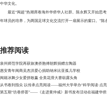
中华文化。
最近“闽超”热潮席卷海外华侨华人社群。陈永辉又开始思
年球员的培养，为两国足球文化交流打开一扇展示的窗口。”陈
推荐阅读
泉州师范学院再获旅澳侨胞傅朝辉捐赠古陶器
惠安青年闽商吴杰洪爱心捐助纳米比亚孤儿学校
闽籍冰舞少女爱拼敢赢 全美花滑大赛崭露头角
从书卷到指尖 以传承点亮阅读——福州大学举办“科学阅读·点
第五期“坊巷侨荟”——《走进黄仲咸》新书发布活动在福建华