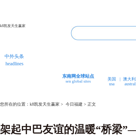
k8凯发天生赢家
中外头条
专题专栏
华人视线
今日福建
headlines
topics＆events
overseas chinese
fujian today
东南网全球站点
美国
|
澳大利
sen global sites
usa
austral
您所在的位置：
k8凯发天生赢家
>
今日福建
> 正文
架起中巴友谊的温暖“桥梁”—