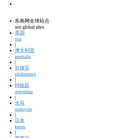
领馆资讯
consular information
东南网全球站点
sen global sites
美国
usa
|
澳大利亚
australia
|
菲律宾
philippines
|
阿根廷
argentina
|
大马
malaysia
|
日本
japan
|