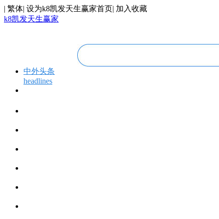
|
繁体
|
设为k8凯发天生赢家首页
|
加入收藏
k8凯发天生赢家
中外头条
headlines
专题专栏
topics＆events
华人视线
overseas chinese
今日福建
fujian today
今日世界
world today
寰宇视界
videos
博览全球
global vision
丝路要闻
silk road