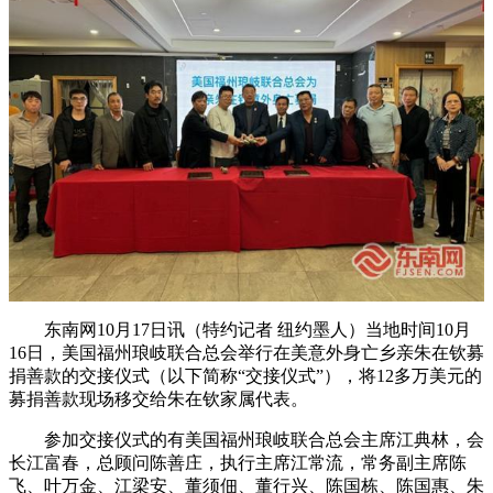
东南网10月17日讯（特约记者 纽约墨人）当地时间10月
16日，美国福州琅岐联合总会举行在美意外身亡乡亲朱在钦募
捐善款的交接仪式（以下简称“交接仪式”），将12多万美元的
募捐善款现场移交给朱在钦家属代表。
参加交接仪式的有美国福州琅岐联合总会主席江典林，会
长江富春，总顾问陈善庄，执行主席江常流，常务副主席陈
飞、叶万金、江梁安、董须佃、董行兴、陈国栋、陈国惠、朱