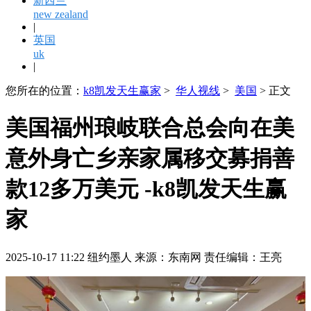
新西兰
new zealand
|
英国
uk
|
您所在的位置：
k8凯发天生赢家
>
华人视线
>
美国
> 正文
美国福州琅岐联合总会向在美
意外身亡乡亲家属移交募捐善
款12多万美元 -k8凯发天生赢
家
2025-10-17 11:22 纽约墨人 来源：东南网 责任编辑：王亮