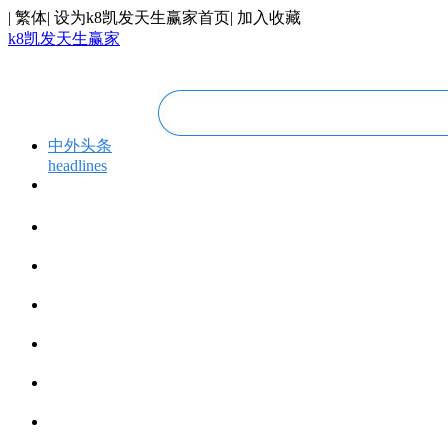
|
繁体
|
设为k8凯发天生赢家首页
|
加入收藏
k8凯发天生赢家
中外头条
headlines
专题专栏
topics＆events
华人视线
overseas chinese
今日福建
fujian today
今日世界
world today
寰宇视界
videos
博览全球
global vision
丝路要闻
silk road