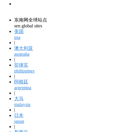
领馆资讯
consular information
东南网全球站点
sen global sites
美国
usa
|
澳大利亚
australia
|
菲律宾
philippines
|
阿根廷
argentina
|
大马
malaysia
|
日本
japan
|