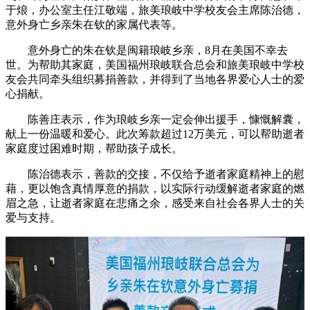
于烺，办公室主任江敬端，旅美琅岐中学校友会主席陈治德，
意外身亡乡亲朱在钦的家属代表等。
意外身亡的朱在钦是闽籍琅岐乡亲，8月在美国不幸去
世。为帮助其家庭，美国福州琅岐联合总会和旅美琅岐中学校
友会共同牵头组织募捐善款，并得到了当地各界爱心人士的爱
心捐献。
陈善庄表示，作为琅岐乡亲一定会伸出援手，慷慨解囊，
献上一份温暖和爱心。此次筹款超过12万美元，可以帮助逝者
家庭度过困难时期，帮助孩子成长。
陈治德表示，善款的交接，不仅给予逝者家庭精神上的慰
藉，更以饱含真情厚意的捐款，以实际行动缓解逝者家庭的燃
眉之急，让逝者家庭在悲痛之余，感受来自社会各界人士的关
爱与支持。