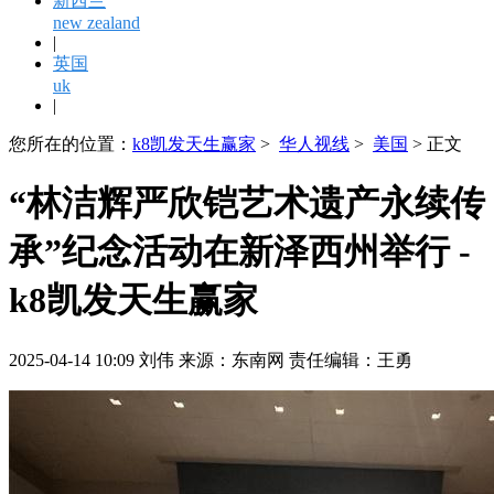
新西兰
new zealand
|
英国
uk
|
您所在的位置：
k8凯发天生赢家
>
华人视线
>
美国
> 正文
“林洁辉严欣铠艺术遗产永续传
承”纪念活动在新泽西州举行 -
k8凯发天生赢家
2025-04-14 10:09 刘伟 来源：东南网 责任编辑：王勇