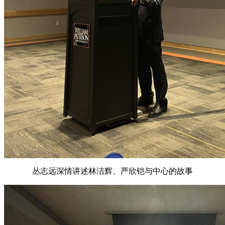
丛志远深情讲述林洁辉、严欣铠与中心的故事