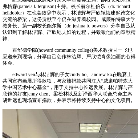
弗格森(pamela l. ferguson)主持。校长赫尔杜伯乐（dr. richard
helldobler）在晚宴致辞中表示，林洁辉与严欣铠搭建起跨文化
交流的桥梁，这份贡献至今仍在滋养着校园。威廉帕特森大学
教务长、第一副校长鲍尔斯（dr. joshua b. powers）分享自己从
认识到了解林洁辉、严欣铠夫妇的过程，并致敬他们的奉献精
神。
霍华德学院(howard community college)美术教授甘一飞也
应邀来到现场，分享自己创作林洁辉、严欣铠肖像油画的心得
体会。
edward yen与林洁辉的子女cindy ho、andrew ko在晚宴上
共同宣布画展所得款项，与家族捐款共同注入“威廉帕特森大
学中国艺术中心基金”，用于支持中心长远发展。林洁辉与严
欣铠的好友jenny chen、梁松林以及新泽西华人联合总会主席
胡世远也现场宣布捐款，并表示将持续支持中心的文化项目。