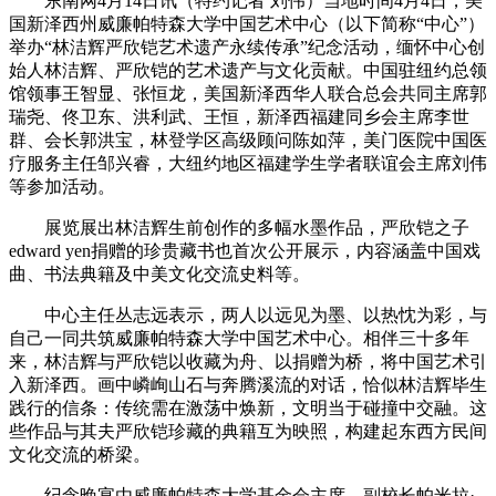
东南网4月14日讯（特约记者 刘伟）当地时间4月4日，美
国新泽西州威廉帕特森大学中国艺术中心（以下简称“中心”）
举办“林洁辉严欣铠艺术遗产永续传承”纪念活动，缅怀中心创
始人林洁辉、严欣铠的艺术遗产与文化贡献。中国驻纽约总领
馆领事王智显、张恒龙，美国新泽西华人联合总会共同主席郭
瑞尧、佟卫东、洪利武、王恒，新泽西福建同乡会主席李世
群、会长郭洪宝，林登学区高级顾问陈如萍，美门医院中国医
疗服务主任邹兴睿，大纽约地区福建学生学者联谊会主席刘伟
等参加活动。
展览展出林洁辉生前创作的多幅水墨作品，严欣铠之子
edward yen捐赠的珍贵藏书也首次公开展示，内容涵盖中国戏
曲、书法典籍及中美文化交流史料等。
中心主任丛志远表示，两人以远见为墨、以热忱为彩，与
自己一同共筑威廉帕特森大学中国艺术中心。相伴三十多年
来，林洁辉与严欣铠以收藏为舟、以捐赠为桥，将中国艺术引
入新泽西。画中嶙峋山石与奔腾溪流的对话，恰似林洁辉毕生
践行的信条：传统需在激荡中焕新，文明当于碰撞中交融。这
些作品与其夫严欣铠珍藏的典籍互为映照，构建起东西方民间
文化交流的桥梁。
纪念晚宴由威廉帕特森大学基金会主席、副校长帕米拉·