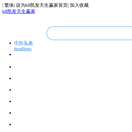
|
繁体
|
设为k8凯发天生赢家首页
|
加入收藏
k8凯发天生赢家
中外头条
headlines
专题专栏
topics＆events
华人视线
overseas chinese
今日福建
fujian today
今日世界
world today
寰宇视界
videos
博览全球
global vision
丝路要闻
silk road