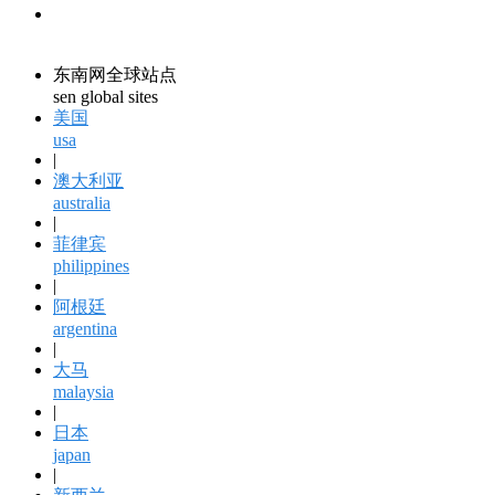
领馆资讯
consular information
东南网全球站点
sen global sites
美国
usa
|
澳大利亚
australia
|
菲律宾
philippines
|
阿根廷
argentina
|
大马
malaysia
|
日本
japan
|