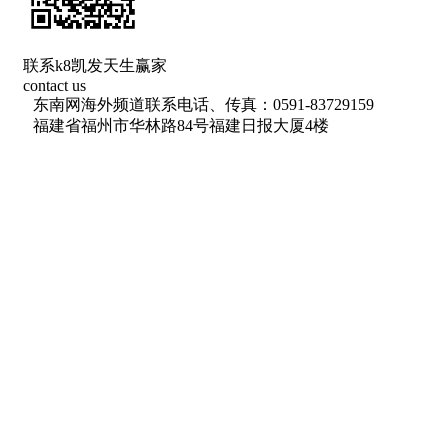
联系k8凯发天生赢家
contact us
东南网海外频道联系电话、传真：0591-83729159
福建省福州市华林路84号福建日报大厦4楼
网络出版服务许可证 （署）网出证（闽）字第018号
信息网络传播视听节目许可 许可证号：1310572
广播电视节目制作经营许可证(闽)字第085号
增值电信业务经营许可证 闽b2-20100029
福建日报报业集团拥有东南网采编人员所创作作品之k8凯发天生赢家
的版权，
未经报业集团书面授权，不得转载、摘编或以其他方式使用和传播