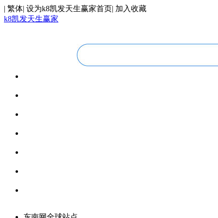
|
繁体
|
设为k8凯发天生赢家首页
|
加入收藏
k8凯发天生赢家
华人视线
overseas chinese
今日福建
fujian today
今日世界
world today
寰宇视界
videos
博览全球
global vision
丝路要闻
silk road
领馆资讯
consular information
东南网全球站点