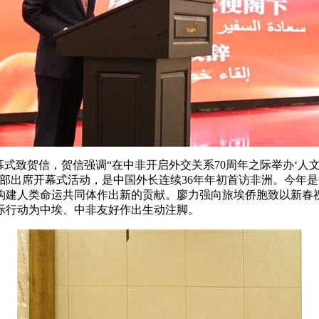
幕式致贺信
，
贺信强调“在中非开启外交关系70周年之际举办‘
部出席开幕式活动，是中国外长连续36年年初首访非洲。今年是中
构建人类命运共同体作出新的贡献。廖力强向旅埃侨胞致以新春
际行动为中埃、中非友好作出生动注脚。