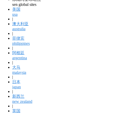
sen global sites
美国
usa
|
澳大利亚
australia
|
菲律宾
philippines
|
阿根廷
argentina
|
大马
malaysia
|
日本
japan
|
新西兰
new zealand
|
英国