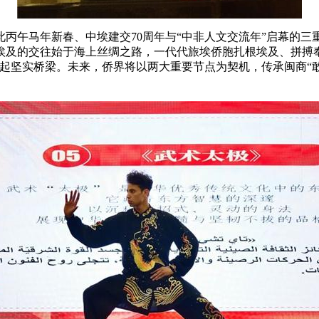
丙午马年新春、中埃建交70周年与
“中非人文交流年”
启幕的三
埃及的交往始于海上丝绸之路，一代代旅埃侨胞扎根埃及、拼搏
起坚实桥梁。未来，侨界将以两大重要节点为契机，传承闽商“敢
。