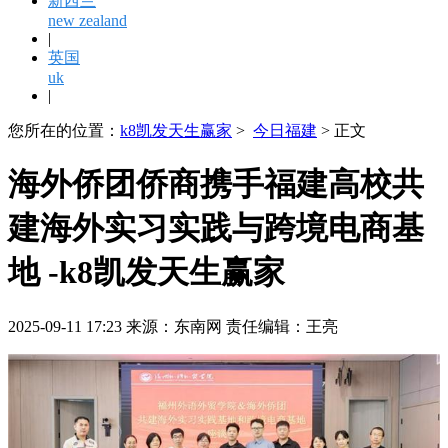
新西兰
new zealand
|
英国
uk
|
您所在的位置：
k8凯发天生赢家
>
今日福建
> 正文
海外侨团侨商携手福建高校共
建海外实习实践与跨境电商基
地 -k8凯发天生赢家
2025-09-11 17:23 来源：东南网 责任编辑：王亮