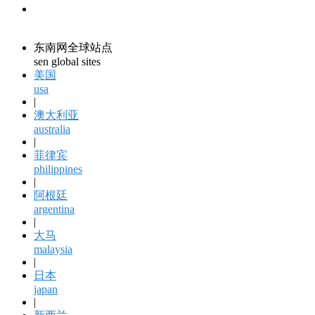
领馆资讯
consular information
东南网全球站点
sen global sites
美国
usa
|
澳大利亚
australia
|
菲律宾
philippines
|
阿根廷
argentina
|
大马
malaysia
|
日本
japan
|