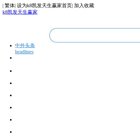
|
繁体
|
设为k8凯发天生赢家首页
|
加入收藏
k8凯发天生赢家
中外头条
headlines
专题专栏
topics＆events
华人视线
overseas chinese
今日福建
fujian today
今日世界
world today
寰宇视界
videos
博览全球
global vision
丝路要闻
silk road