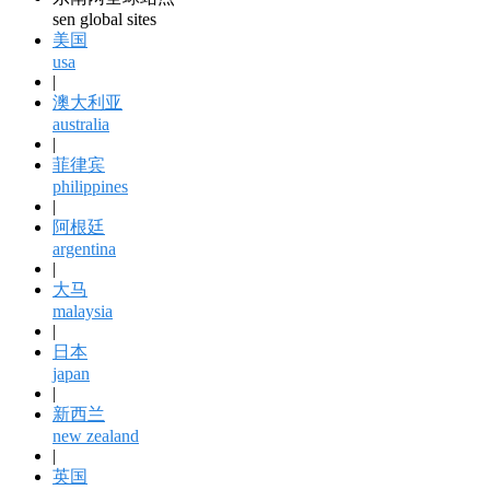
sen global sites
美国
usa
|
澳大利亚
australia
|
菲律宾
philippines
|
阿根廷
argentina
|
大马
malaysia
|
日本
japan
|
新西兰
new zealand
|
英国