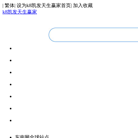
|
繁体
|
设为k8凯发天生赢家首页
|
加入收藏
k8凯发天生赢家
华人视线
overseas chinese
今日福建
fujian today
今日世界
world today
寰宇视界
videos
博览全球
global vision
丝路要闻
silk road
领馆资讯
consular information
东南网全球站点