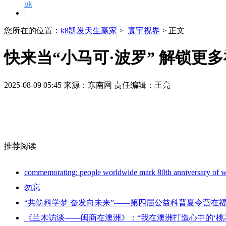
uk
|
您所在的位置：
k8凯发天生赢家
>
寰宇视界
> 正文
快来当“小马可·波罗” 解锁更多
2025-08-09 05:45 来源：东南网 责任编辑：王亮
推荐阅读
commemorating: people worldwide mark 80th anniversary of w
勿忘
“共筑科学梦 奋发向未来”——第四届公益科普夏令营在
《兰木访谈——闽商在澳洲》：“我在澳洲打造心中的‘桃