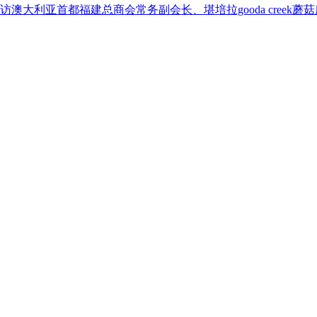
大利亚首都福建总商会常务副会长、堪培拉gooda creek蘑