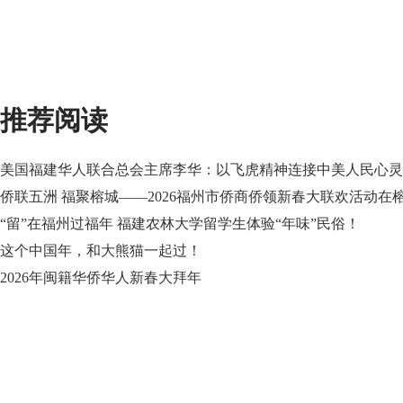
推荐阅读
美国福建华人联合总会主席李华：以飞虎精神连接中美人民心灵
侨联五洲 福聚榕城——2026福州市侨商侨领新春大联欢活动在
“留”在福州过福年 福建农林大学留学生体验“年味”民俗！
这个中国年，和大熊猫一起过！
2026年闽籍华侨华人新春大拜年
东南网全球站点
k8凯发天生赢家的友情链
fjsen global sites
media