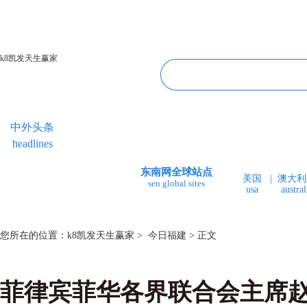
k8凯发天生赢家
中外头条
专题专栏
华人视线
今日福建
headlines
topics＆events
overseas chinese
fujian today
东南网全球站点
美国
|
澳大利
sen global sites
usa
austral
您所在的位置：
k8凯发天生赢家
>
今日福建
> 正文
菲律宾菲华各界联合会主席赵启