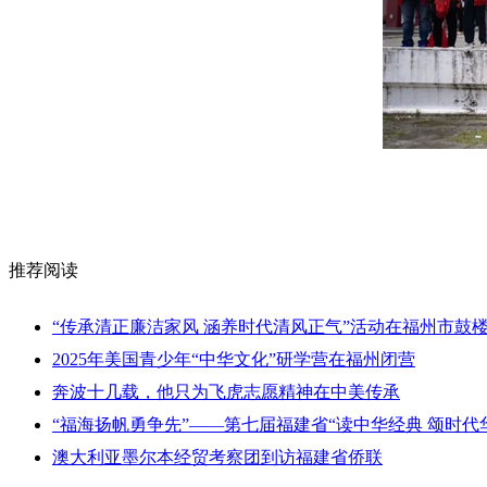
推荐阅读
“传承清正廉洁家风 涵养时代清风正气”活动在福州市鼓
2025年美国青少年“中华文化”研学营在福州闭营
奔波十几载，他只为飞虎志愿精神在中美传承
“福海扬帆勇争先”——第七届福建省“读中华经典 颂时
澳大利亚墨尔本经贸考察团到访福建省侨联