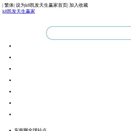
|
繁体
|
设为k8凯发天生赢家首页
|
加入收藏
k8凯发天生赢家
华人视线
overseas chinese
今日福建
fujian today
今日世界
world today
寰宇视界
videos
博览全球
global vision
丝路要闻
silk road
领馆资讯
consular information
东南网全球站点