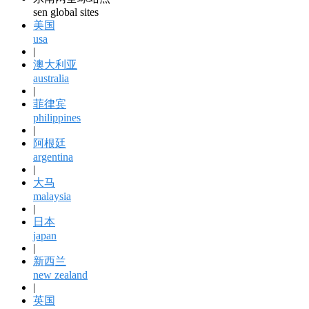
sen global sites
美国
usa
|
澳大利亚
australia
|
菲律宾
philippines
|
阿根廷
argentina
|
大马
malaysia
|
日本
japan
|
新西兰
new zealand
|
英国